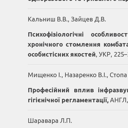
Кальниш В.В., Зайцев Д.В.
Психофізіологічні особливо
хронічного стомлення комбата
особистісних якостей
, УКР, 225
Мищенко І., Назаренко В.І., Стоп
Професійний вплив інфразву
гігієнічної регламентації
,
АНГЛ,
Шаравара Л.П.