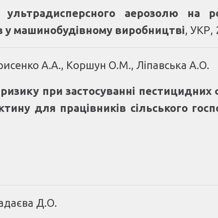
о ультрадисперсного аерозолю на ро
в у машинобудівному виробництві
, УКР,
рисенко А.А., Коршун О.М., Ліпавська А.О.
о ризику при застосуванні пестицидних
ектину для працівників сільського гос
адаєва Д.О.