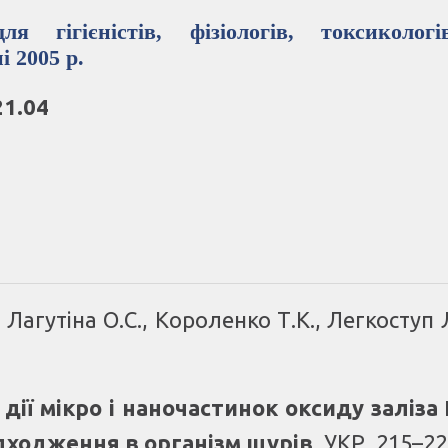
я гігієністів, фізіологів, токсиколог
і 2005 р.
21.04
 Лагутіна О.С., Короленко Т.К., Легкоступ 
ії мікро і наночастинок оксиду заліза 
дходження в організм щурів
, УКР, 215–2