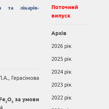
Поточний
ів та лікарів-
випуск
Архів
2026 рік
2025 рік
2024 рік
Л.А., Герасімова
2023 рік
2022 рік
Fe
O
за умови
2
3
24