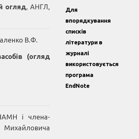
й огляд
, АНГЛ,
Для
впорядкування
списків
валенко В.Ф.
літератури в
журналі
асобів (огляд
використовується
програма
EndNote
НАМН і члена-
ка Михайловича