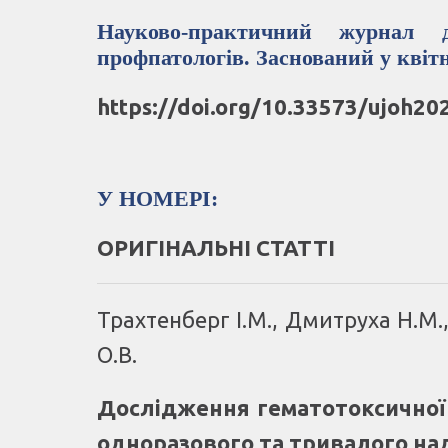
Науково-практичний журнал дл
профпатологів. Заснований у квітн
https://doi.org/10.33573/ujoh20
У НОМЕРІ:
ОРИГІНАЛЬНІ СТАТТІ
Трахтенберг І.М., Дмитруха Н.М.,
О.В.
Дослідження гематотоксичної д
одноразового та тривалого на