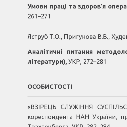
Умови праці та здоров’я опера
261–271
Яструб Т.О., Пригунова В.В., Худе
Аналітичні питання методоло
літератури)
,
УКР, 272–281
ОСОБИСТОСТІ
«ВЗІРЕЦЬ СЛУЖІННЯ СУСПІЛЬС
кореспондента НАН України, п
Трахтенберга
, УКР, 282–284