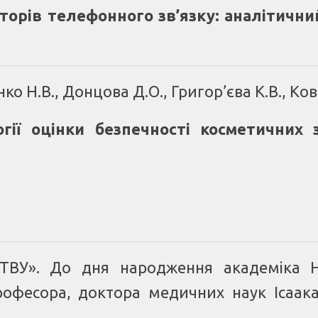
торів телефонного зв’язку: аналітични
нко Н.В., Донцова Д.О., Григор’єва К.В., Ко
гії оцінки безпечності косметичних з
ТВУ». До дня народження академіка 
рофесора, доктора медичних наук Ісаа