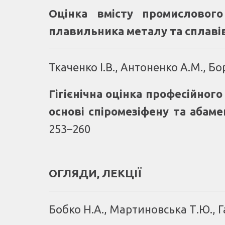
Оцінка вмісту промисловог
плавильника металу та сплаві
Ткаченко І.В., Антоненко А.М., Бо
Гігієнічна оцінка професійног
основі спіромезіфену та абам
253–260
ОГЛЯДИ, ЛЕКЦІЇ
Бобко Н.А., Мартиновська Т.Ю., Г