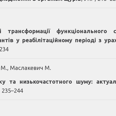
сті трансформації функціонального
нтів у реабілітаційному періоді з ура
–234
а М., Маслакевич М.
ку та низькочастотного шуму: актуа
 235–244