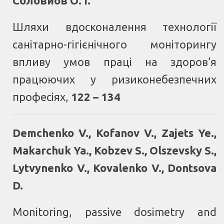
Соловйов О. І.
Шляхи вдосконалення технології
санітарно-гігієнічного моніторингу
впливу умов праці на здоров’я
працюючих у ризиконебезпечних
професіях
,
122 – 134
Demchenko V., Kofanov V., Zajets Ye.,
Makarchuk Ya., Kobzev S., Olszevsky S.,
Lytvynenko V., Kovalenko V., Dontsova
D.
Monitoring, passive dosimetry and