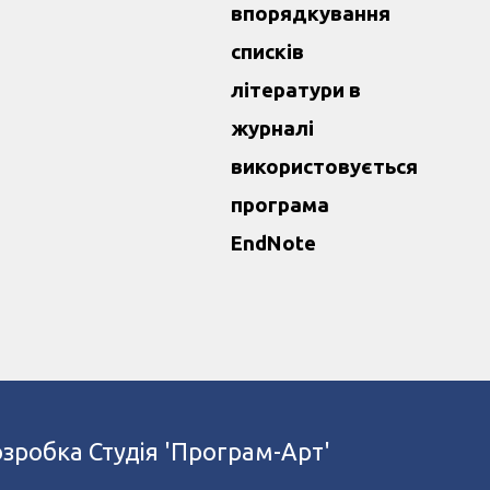
впорядкування
списків
літератури в
журналі
використовується
програма
EndNote
зробка
Студія 'Програм-Арт'