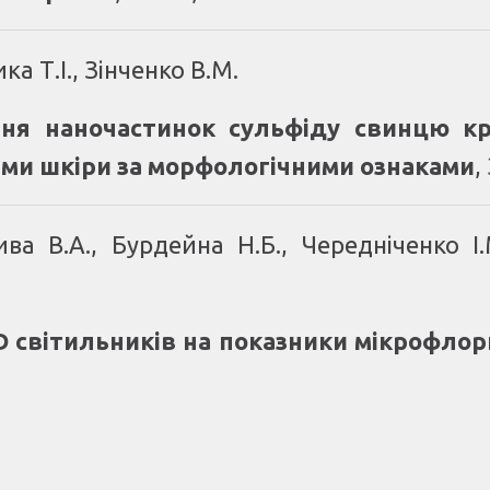
а Т.І., Зінченко В.М.
ня наночастинок сульфіду свинцю кр
рми шкіри за морфологічними ознаками
,
ива В.А., Бурдейна Н.Б., Чередніченко І.
світильників на показники мікрофлори