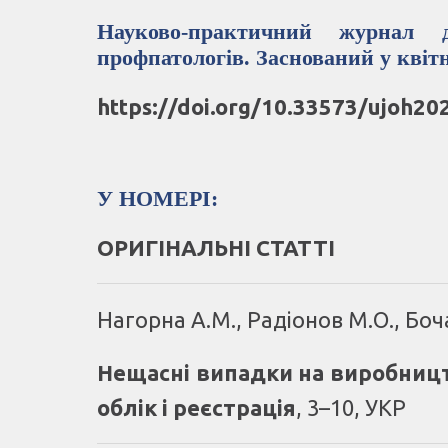
Науково-практичний журнал дл
профпатологів. Заснований у квітн
https://doi.org/10.33573/ujoh20
У НОМЕРІ:
ОРИГІНАЛЬНІ СТАТТІ
Нагорна А.М., Радіонов М.О., Боч
Нещасні випадки на виробництв
облік і реєстрація
,
3–10, УКР