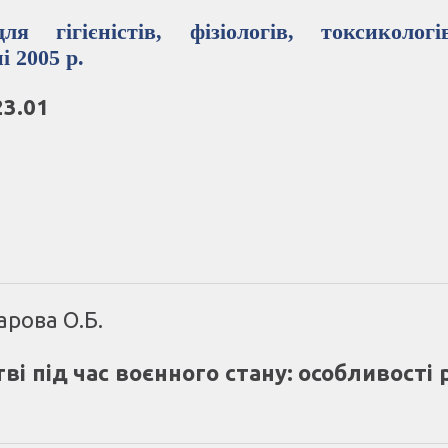
я гігієністів, фізіологів, токсиколог
і 2005 р.
23.01
арова О.Б.
і під час воєнного стану: особливості 