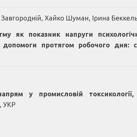
ор Завгородній, Хайко Шуман, Ірина Бекке
тму як показник напруги психологіч
 допомоги протягом робочого дня: 
напрям у промисловій токсикології,
4, УКР