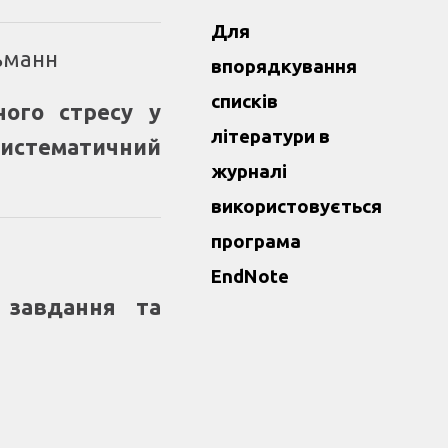
Для
льманн
впорядкування
списків
ного стресу у
літератури в
систематичний
журналі
використовується
програма
EndNote
 завдання та