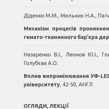
Діденко М.М., Мельник Н.А., Патик
Механізм процесів проникнен
гемато-тканинного бар’єра де
Назаренко В.І., Леонов Ю.І., Гл
Голубєва А.О.
Вплив випромінювання УФ-LED 
університету
, 42-50, АНГЛ
ОГЛЯДИ, ЛЕКЦІЇ