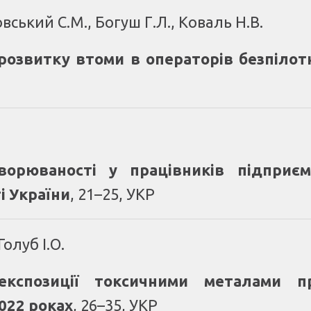
вський С.М., Богуш Г.Л., Коваль Н.В.
 розвитку втоми в операторів безпілот
ворюваності у працівників підприєм
і України
, 21–25, УКР
олуб І.О.
 експозиції токсичними металами 
022 роках
, 26–35, УКР