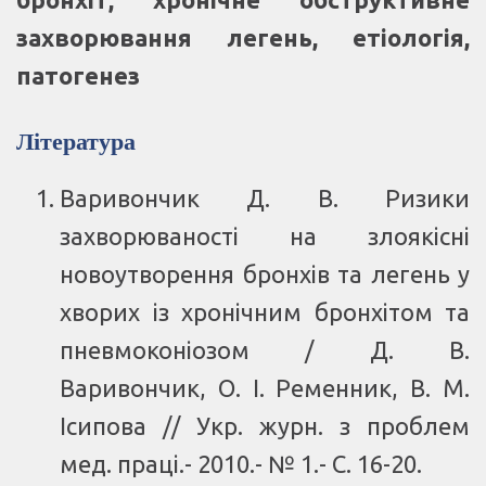
захворювання легень, етіологія,
патогенез
Література
Варивончик Д. В. Ризики
захворюваності на злоякісні
новоутворення бронхів та легень у
хворих із хронічним бронхітом та
пневмоконіозом / Д. В.
Варивончик, О. І. Ременник, В. М.
Ісипова // Укр. журн. з проблем
мед. праці.- 2010.- № 1.- С. 16-20.