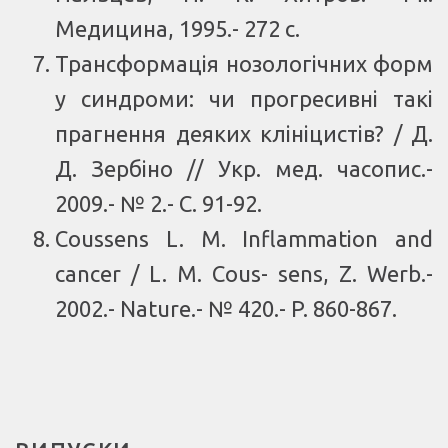
Медицина, 1995.- 272 с.
Трансформація нозологічних форм
у синдроми: чи прогресивні такі
прагнення деяких клініцистів? / Д.
Д. Зербіно // Укр. мед. часопис.-
2009.- № 2.- С. 91-92.
Coussens L. M. Inflammation and
cancer / L. M. Cous- sens, Z. Werb.-
2002.- Nature.- № 420.- P. 860-867.